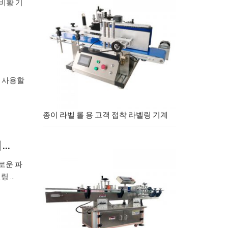
 비황 기
을 사용할
종이 라벨 롤 용 고객 접착 라벨링 기계
체…
새로운 파
 ...