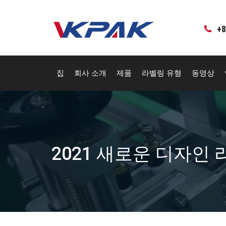
컨
텐
츠
+8
로
건
너
뛰
집
회사 소개
제품
라벨링 유형
동영상
기
2021 새로운 디자인