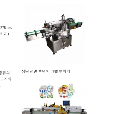
275mm;
 패키지)
상단 전면 후면에 라벨 부착기
 종류의
 크기의
오…