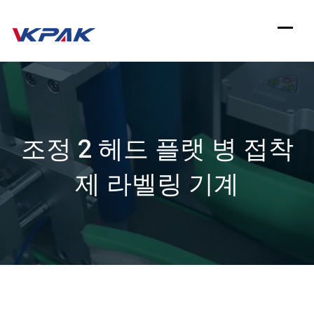
컨
텐
츠
로
건
조정 2 헤드 플랫 병 접착
너
뛰
제 라벨링 기계
기