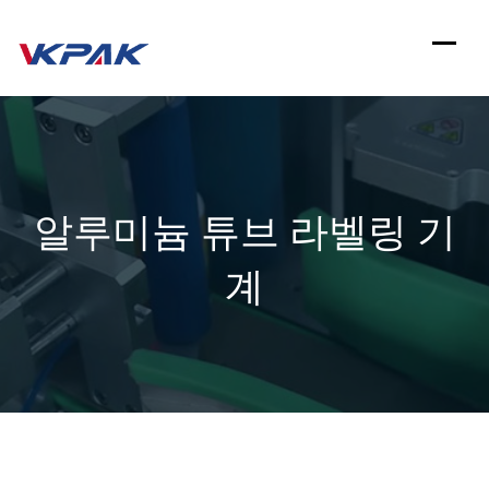
컨
텐
츠
로
건
알루미늄 튜브 라벨링 기
너
뛰
계
기