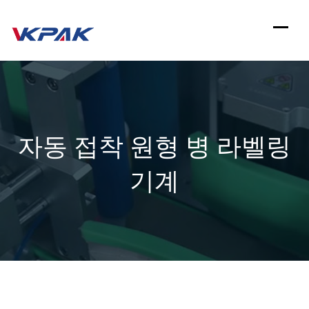
컨
텐
츠
로
건
자동 접착 원형 병 라벨링
너
뛰
기계
기