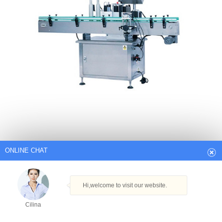
ONLINE CHAT
Hi,welcome to visit our website.
Cilina
원형 병용 라벨링 기계 – 라벨링… –
ecplaza.net
How can I help you today?
로타리 원형 병 라벨링 기계 LR435S는 원형 병 라벨링 기계입니
다. 반 자동적 인 둥근 병 레테르를 붙이는 기계 신청 : 1. 온갖 둥근
Cilina
병에 접착 성 상표 또는 접착 성 필름의 다른 크기를 위해 적당한,