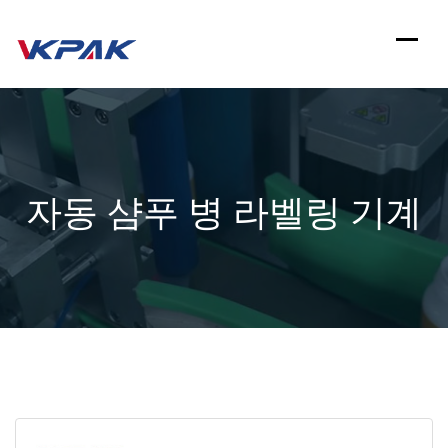
컨
텐
츠
로
건
자동 샴푸 병 라벨링 기계
너
뛰
기