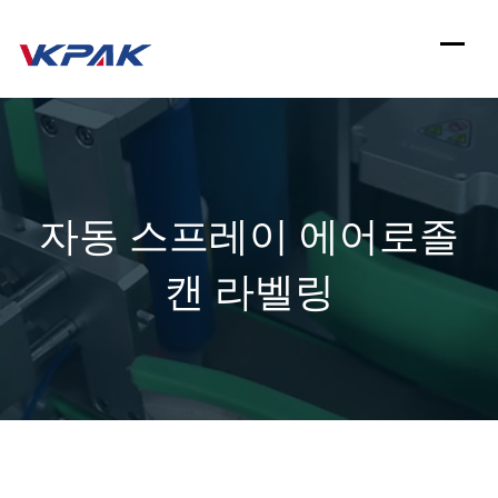
컨
텐
츠
로
건
자동 스프레이 에어로졸
너
뛰
캔 라벨링
기