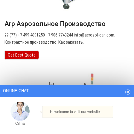
Arp Аэрозольное Производство
?? (??) +7 499 4091250 +7 906 7743244
info@aerosol-can.com
.
Контрактное производство. Как заказать.
Get Best Quote
ONLINE CHAT
Hi,welcome to visit our website.
Cilina
How can I help you today?
Cilina