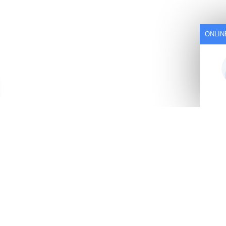
ONLIN
 ...
iquetado bolsas Model YX-LM510 디자인…