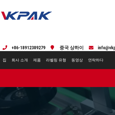
컨
텐
츠
로
건
너
뛰
기
+86-18912389279
중국 상하이
info@vk
집
회사 소개
제품
라벨링 유형
동영상
연락하다