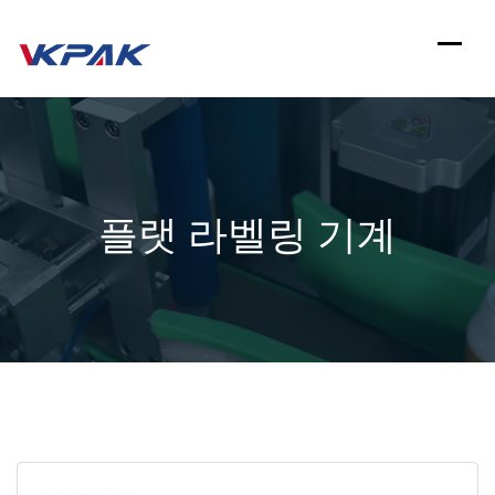
컨
텐
츠
로
건
플랫 라벨링 기계
너
뛰
기