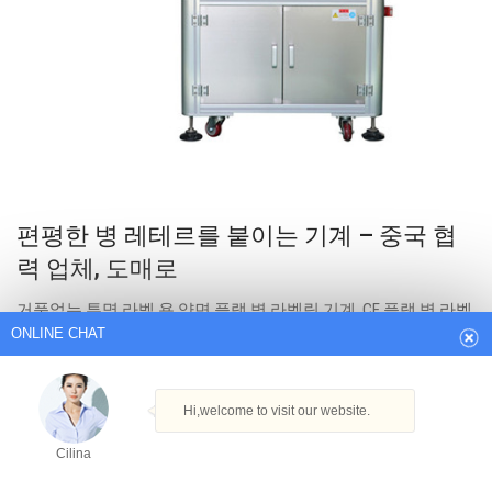
ONLINE CHAT
편평한 병 레테르를 붙이는 기계 – 중국 협
력 업체, 도매로
Hi,welcome to visit our website.
거품없는 투명 라벨 용 양면 플랫 병 라벨링 기계. CE 플랫 병 라벨
링 기계 전면 및 후면 라벨링 장비.
Cilina
Get Best Quote
How can I help you today?
Cilina