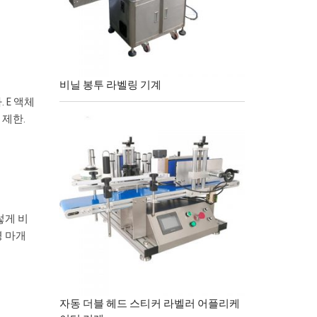
비닐 봉투 라벨링 기계
 E 액체
 제한.
렇게 비
병 마개
자동 더블 헤드 스티커 라벨러 어플리케