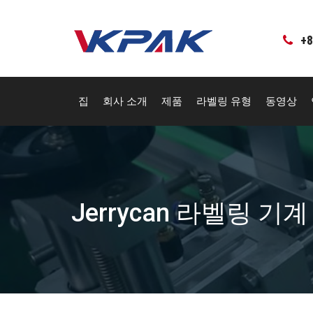
컨
텐
츠
+8
로
건
너
뛰
집
회사 소개
제품
라벨링 유형
동영상
기
Jerrycan 라벨링 기계