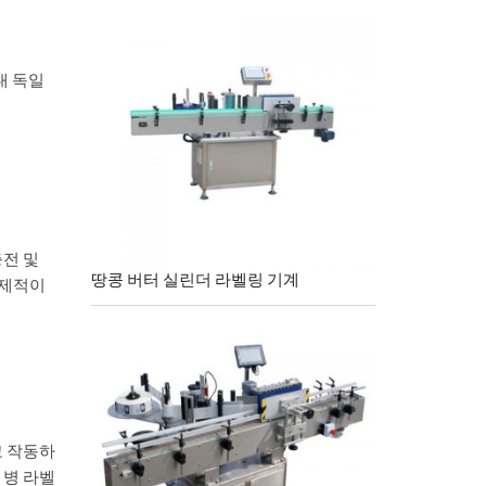
년대 독일
충전 및
땅콩 버터 실린더 라벨링 기계
경제적이
고 작동하
 병 라벨