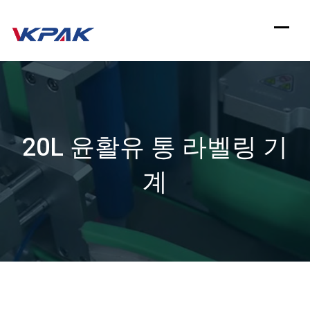
컨
텐
츠
로
건
20L 윤활유 통 라벨링 기
너
뛰
계
기